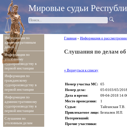
Мировые судьи Республ
Информация по
Главная
Информация о рассмотрении
»
административным
делам
Слушания по делам о
Информация по
уголовному
судопроизводству в
первой инстанции
« Вернуться к списку
Информация по
гражданскому
Номер участка МС:
65
судопроизводству в
первой инстанции
Номер дела:
05-0103/65/201
Дата и время:
09-04-2018 14:0
Информация по
Место проведения:
1
административному
судопроизводству в
Судья:
Тайганская Т.В.
первой инстанции
Привлекаемое лицо:
Безпалюх И.П.
Потерпевший:
Слушания по
уголовным делам
Прочие участники: