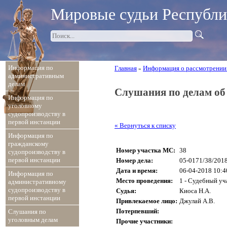
Мировые судьи Республ
Информация по
Главная
Информация о рассмотрении
»
административным
делам
Слушания по делам о
Информация по
уголовному
судопроизводству в
первой инстанции
« Вернуться к списку
Информация по
гражданскому
Номер участка МС:
38
судопроизводству в
первой инстанции
Номер дела:
05-0171/38/201
Дата и время:
06-04-2018 10:4
Информация по
Место проведения:
1 - Судебный уч
административному
судопроизводству в
Судья:
Киоса Н.А.
первой инстанции
Привлекаемое лицо:
Джулай А.В.
Потерпевший:
Слушания по
уголовным делам
Прочие участники: