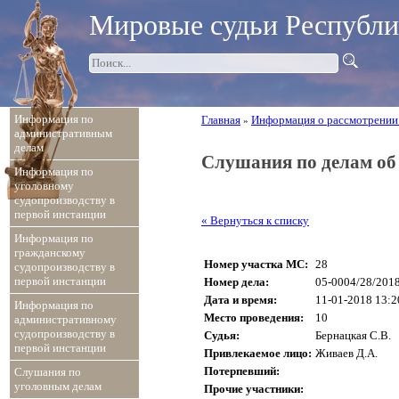
Мировые судьи Республ
Информация по
Главная
Информация о рассмотрении
»
административным
делам
Слушания по делам о
Информация по
уголовному
судопроизводству в
первой инстанции
« Вернуться к списку
Информация по
гражданскому
Номер участка МС:
28
судопроизводству в
первой инстанции
Номер дела:
05-0004/28/201
Дата и время:
11-01-2018 13:2
Информация по
Место проведения:
10
административному
судопроизводству в
Судья:
Бернацкая С.В.
первой инстанции
Привлекаемое лицо:
Живаев Д.А.
Потерпевший:
Слушания по
уголовным делам
Прочие участники: