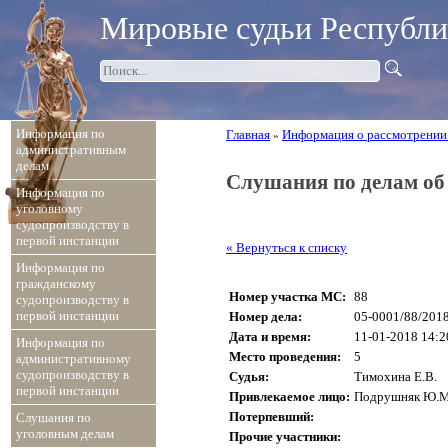
Мировые судьи Республ
Информация по
Главная
Информация о рассмотрении
»
административным
делам
Слушания по делам о
Информация по
уголовному
судопроизводству в
первой инстанции
« Вернуться к списку
Информация по
гражданскому
Номер участка МС:
88
судопроизводству в
первой инстанции
Номер дела:
05-0001/88/201
Дата и время:
11-01-2018 14:2
Информация по
Место проведения:
5
административному
судопроизводству в
Судья:
Тимохина Е.В.
первой инстанции
Привлекаемое лицо:
Подрушняк Ю.М
Потерпевший:
Слушания по
уголовным делам
Прочие участники: