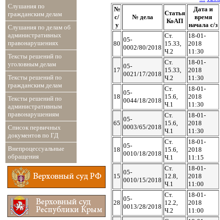
Слушания по
№
Дата и
Статья
гражданским делам
с/
№ дела
время
КоАП
у
начала с/з
Слушания по делам об
административных
Ст.
18-01-
05-
правонарушениях
80
15.33,
2018
0002/80/2018
Ч.2
11:30
Тексты решений по
Ст.
18-01-
уголовным делам
05-
17
15.33,
2018
0021/17/2018
Тексты решений по
Ч.2
11:30
гражданским делам
Ст.
18-01-
05-
18
15.6,
2018
Тексты решений по
0044/18/2018
Ч.1
11:30
административным
правонарушениям
Ст.
18-01-
05-
65
15.6,
2018
0003/65/2018
Список первичных
Ч.1
11:30
документов по ГД
Ст.
18-01-
05-
Внепроцессуальные
18
15.6,
2018
0010/18/2018
обращения
Ч.1
11:15
Ст.
18-01-
05-
15
12.8,
2018
0010/15/2018
Ч.1
11:00
Ст.
18-01-
05-
28
12.2,
2018
0013/28/2018
Ч.2
11:00