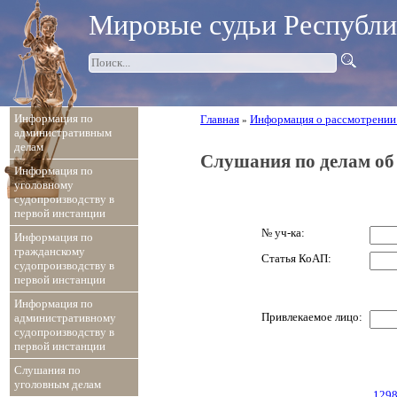
Мировые судьи Республ
Информация по
Главная
Информация о рассмотрении
»
административным
делам
Слушания по делам о
Информация по
уголовному
судопроизводству в
первой инстанции
№ уч-ка:
Информация по
гражданскому
Статья КоАП:
судопроизводству в
первой инстанции
Информация по
Привлекаемое лицо:
административному
судопроизводству в
первой инстанции
Слушания по
уголовным делам
....
129