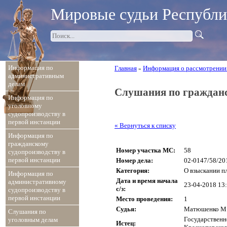
Мировые судьи Республ
Информация по
Главная
Информация о рассмотрении
»
административным
делам
Слушания по граждан
Информация по
уголовному
судопроизводству в
первой инстанции
« Вернуться к списку
Информация по
гражданскому
Номер участка МС:
58
судопроизводству в
первой инстанции
Номер дела:
02-0147/58/20
Категория:
О взыскании п
Информация по
Дата и время начала
административному
23-04-2018 13
с/з:
судопроизводству в
первой инстанции
Место проведения:
1
Судья:
Матюшенко М.
Слушания по
Государственн
уголовным делам
Истец: