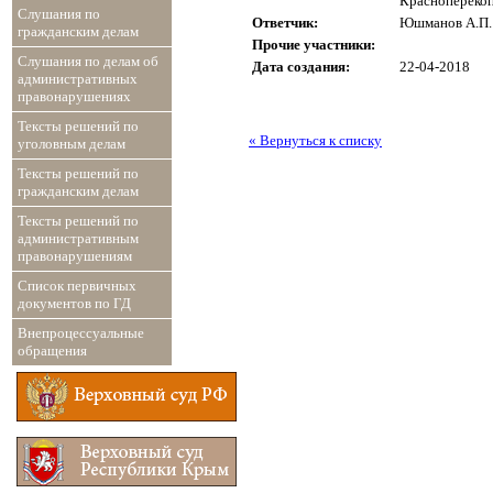
Красноперекоп
Слушания по
Ответчик:
Юшманов А.П.
гражданским делам
Прочие участники:
Слушания по делам об
Дата создания:
22-04-2018
административных
правонарушениях
Тексты решений по
« Вернуться к списку
уголовным делам
Тексты решений по
гражданским делам
Тексты решений по
административным
правонарушениям
Список первичных
документов по ГД
Внепроцессуальные
обращения