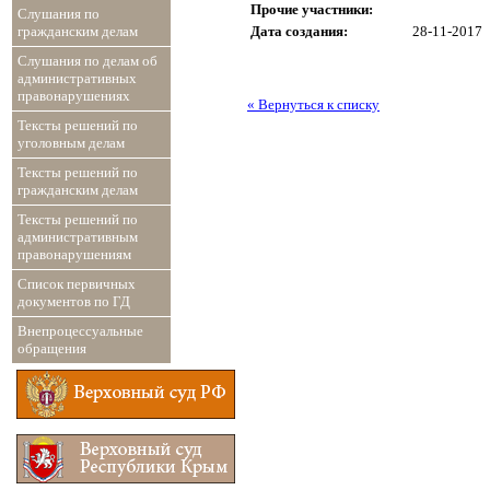
Прочие участники:
Слушания по
Дата создания:
28-11-2017
гражданским делам
Слушания по делам об
административных
правонарушениях
« Вернуться к списку
Тексты решений по
уголовным делам
Тексты решений по
гражданским делам
Тексты решений по
административным
правонарушениям
Список первичных
документов по ГД
Внепроцессуальные
обращения