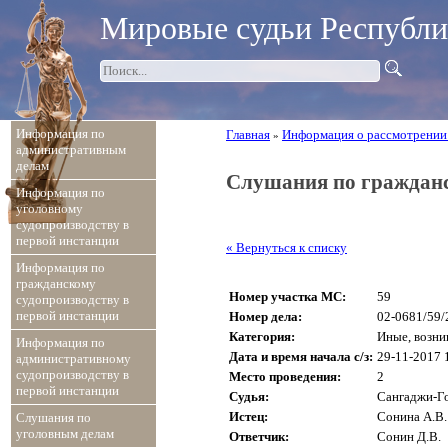
Мировые судьи Республ
Информация по
Главная
Информация о рассмотрении
»
административным
делам
Слушания по граждан
Информация по
уголовному
судопроизводству в
первой инстанции
« Вернуться к списку
Информация по
гражданскому
Номер участка МС:
59
судопроизводству в
первой инстанции
Номер дела:
02-0681/59/
Категория:
Иные, возн
Информация по
Дата и время начала с/з:
29-11-2017 
административному
судопроизводству в
Место проведения:
2
первой инстанции
Судья:
Сангаджи-Го
Истец:
Сонина А.В.
Слушания по
уголовным делам
Ответчик:
Сонин Д.В.