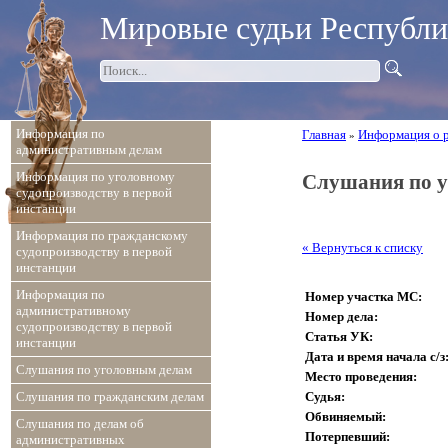
Мировые судьи Республ
Информация по
Главная
Информация о 
»
административным делам
Информация по уголовному
Слушания по у
судопроизводству в первой
инстанции
Информация по гражданскому
« Вернуться к списку
судопроизводству в первой
инстанции
Информация по
Номер участка МС:
административному
Номер дела:
судопроизводству в первой
Статья УК:
инстанции
Дата и время начала с/з
Слушания по уголовным делам
Место проведения:
Судья:
Слушания по гражданским делам
Обвиняемый:
Слушания по делам об
Потерпевший:
административных