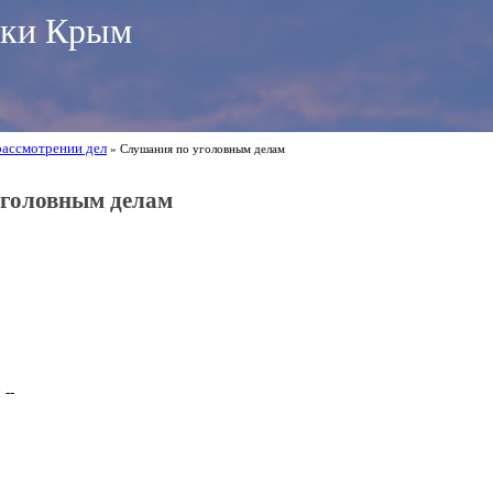
ики Крым
рассмотрении дел
» Слушания по уголовным делам
головным делам
:
--