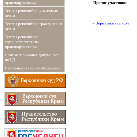
правонарушениях
Прочие участники:
Тексты решений по уголовным
делам
« Вернуться к списку
Тексты решений по гражданским
делам
Тексты решений по
административным
правонарушениям
Список первичных документов
по ГД
Внепроцессуальные обращения