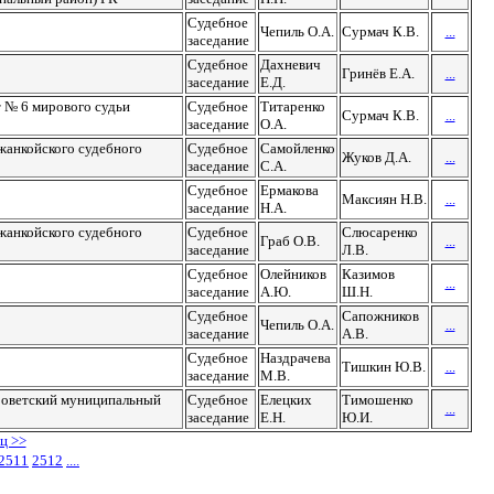
Судебное
Чепиль О.А.
Сурмач К.В.
...
заседание
Судебное
Дахневич
Гринёв Е.А.
...
заседание
Е.Д.
т № 6 мирового судьи
Судебное
Титаренко
Сурмач К.В.
...
заседание
О.А.
жанкойского судебного
Судебное
Самойленко
Жуков Д.А.
...
заседание
С.А.
Судебное
Ермакова
Максиян Н.В.
...
заседание
Н.А.
жанкойского судебного
Судебное
Слюсаренко
Граб О.В.
...
заседание
Л.В.
Судебное
Олейников
Казимов
...
заседание
А.Ю.
Ш.Н.
Судебное
Сапожников
Чепиль О.А.
...
заседание
А.В.
Судебное
Наздрачева
Тишкин Ю.В.
...
заседание
М.В.
(Советский муниципальный
Судебное
Елецких
Тимошенко
...
заседание
Е.Н.
Ю.И.
ц >>
2511
2512
....