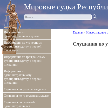
Мировые судьи Республ
Информация по
Главная
Информация о 
»
административным делам
Информация по уголовному
Слушания по у
судопроизводству в первой
инстанции
Информация по гражданскому
судопроизводству в первой
инстанции
Информация по
административному
судопроизводству в первой
инстанции
Слушания по уголовным делам
Слушания по гражданским делам
Слушания по делам об
административных