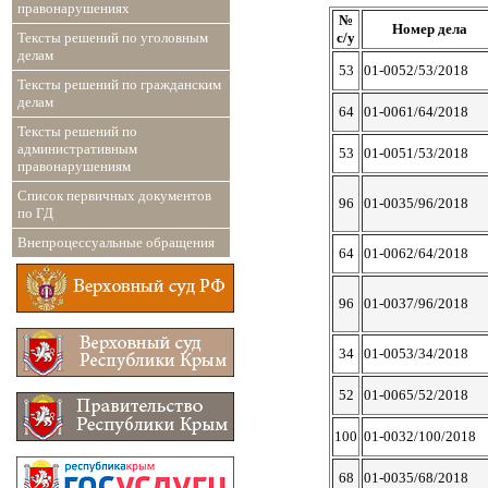
правонарушениях
№
Номер дела
Тексты решений по уголовным
с/у
делам
53
01-0052/53/2018
Тексты решений по гражданским
делам
64
01-0061/64/2018
Тексты решений по
административным
53
01-0051/53/2018
правонарушениям
Список первичных документов
96
01-0035/96/2018
по ГД
Внепроцессуальные обращения
64
01-0062/64/2018
96
01-0037/96/2018
34
01-0053/34/2018
52
01-0065/52/2018
100
01-0032/100/2018
68
01-0035/68/2018