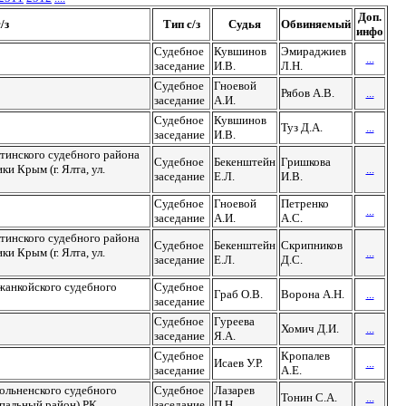
Доп.
/з
Тип с/з
Судья
Обвиняемый
инфо
Судебное
Кувшинов
Эмираджиев
...
заседание
И.В.
Л.Н.
Судебное
Гноевой
Рябов А.В.
...
заседание
А.И.
Судебное
Кувшинов
Туз Д.А.
...
заседание
И.В.
тинского судебного района
Судебное
Бекенштейн
Гришкова
ки Крым (г. Ялта, ул.
...
заседание
Е.Л.
И.В.
Судебное
Гноевой
Петренко
...
заседание
А.И.
А.С.
тинского судебного района
Судебное
Бекенштейн
Скрипников
ки Крым (г. Ялта, ул.
...
заседание
Е.Л.
Д.С.
жанкойского судебного
Судебное
Граб О.В.
Ворона А.Н.
...
заседание
Судебное
Гуреева
Хомич Д.И.
...
заседание
Я.А.
Судебное
Кропалев
Исаев У.Р.
...
заседание
А.Е.
дольненского судебного
Судебное
Лазарев
Тонин С.А.
...
пальный район) РК
заседание
П.Н.