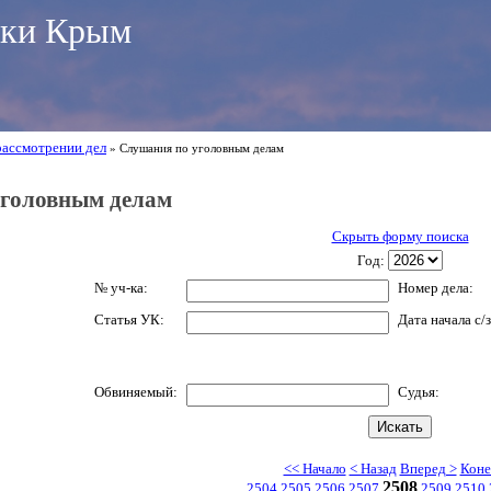
ики Крым
рассмотрении дел
» Слушания по уголовным делам
головным делам
Скрыть форму поиска
Год:
№ уч-ка:
Номер дела:
Статья УК:
Дата начала с/з
Обвиняемый:
Судья:
<< Начало
< Назад
Вперед >
Коне
2508
....
2504
2505
2506
2507
2509
2510