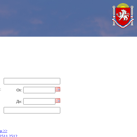
:
От:
До:
ц >>
2511
2512
....