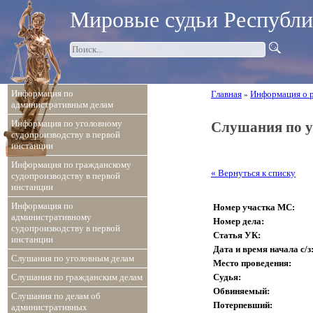
Мировые судьи Республ
Информация по
Главная
Информация о 
»
административным делам
Информация по уголовному
Слушания по у
судопроизводству в первой
инстанции
Информация по гражданскому
« Вернуться к списку
судопроизводству в первой
инстанции
Информация по
Номер участка МС:
административному
Номер дела:
судопроизводству в первой
Статья УК:
инстанции
Дата и время начала с/з
Слушания по уголовным делам
Место проведения:
Судья:
Слушания по гражданским делам
Обвиняемый:
Слушания по делам об
Потерпевший:
административных