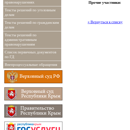
правонарушениях
Прочие участники:
Тексты решений по уголовным
делам
« Вернуться к списку
Тексты решений по гражданским
делам
Тексты решений по
административным
правонарушениям
Список первичных документов
по ГД
Внепроцессуальные обращения