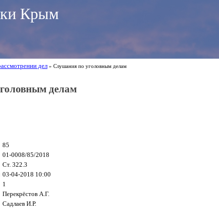
ики Крым
рассмотрении дел
» Слушания по уголовным делам
головным делам
85
01-0008/85/2018
Ст. 322.3
:
03-04-2018 10:00
1
Перекрёстов А.Г.
Садлаев И.Р.