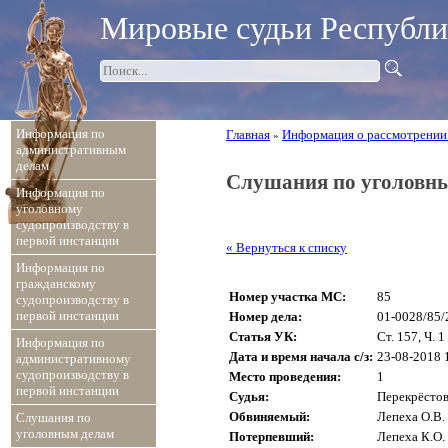
Мировые судьи Республ
Информация по
Главная
Информация о рассмотрении
»
административным
делам
Слушания по уголовн
Информация по
уголовному
судопроизводству в
первой инстанции
« Вернуться к списку
Информация по
гражданскому
Номер участка МС:
85
судопроизводству в
первой инстанции
Номер дела:
01-0028/85/
Статья УК:
Ст. 157, Ч. 1
Информация по
Дата и время начала с/з:
23-08-2018 
административному
судопроизводству в
Место проведения:
1
первой инстанции
Судья:
Перекрёстов
Обвиняемый:
Лепеха О.В.
Слушания по
уголовным делам
Потерпевший:
Лепеха К.О.