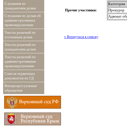
Слушания по
Категория
гражданским делам
Прочие участники:
Прокурор
Слушания по делам об
Адвокат об
административных
правонарушениях
Тексты решений по
« Вернуться к списку
уголовным делам
Тексты решений по
гражданским делам
Тексты решений по
административным
правонарушениям
Список первичных
документов по ГД
Внепроцессуальные
обращения