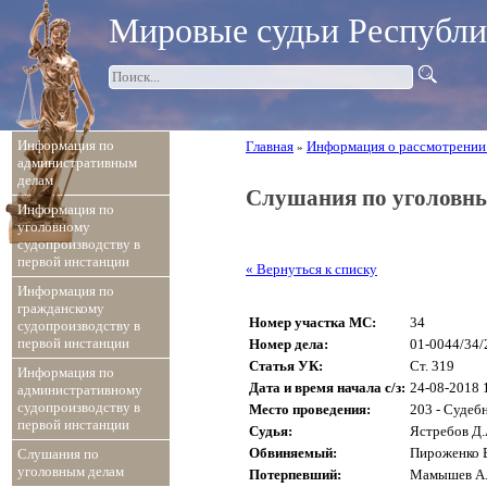
Мировые судьи Республ
Информация по
Главная
Информация о рассмотрении
»
административным
делам
Слушания по уголовн
Информация по
уголовному
судопроизводству в
первой инстанции
« Вернуться к списку
Информация по
гражданскому
Номер участка МС:
34
судопроизводству в
первой инстанции
Номер дела:
01-0044/34/
Статья УК:
Ст. 319
Информация по
Дата и время начала с/з:
24-08-2018 
административному
судопроизводству в
Место проведения:
203 - Судеб
первой инстанции
Судья:
Ястребов Д.
Обвиняемый:
Пироженко 
Слушания по
уголовным делам
Потерпевший:
Мамышев А.