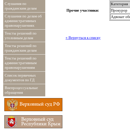
Слушания по
Категория
гражданским делам
Прочие участники:
Прокурор
Слушания по делам об
Адвокат об
административных
правонарушениях
Тексты решений по
« Вернуться к списку
уголовным делам
Тексты решений по
гражданским делам
Тексты решений по
административным
правонарушениям
Список первичных
документов по ГД
Внепроцессуальные
обращения