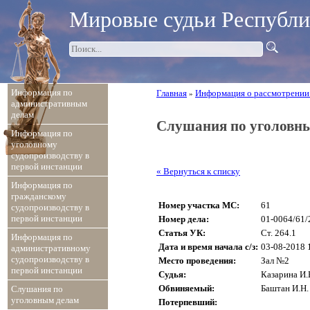
Мировые судьи Республ
Информация по
Главная
Информация о рассмотрении
»
административным
делам
Слушания по уголовн
Информация по
уголовному
судопроизводству в
первой инстанции
« Вернуться к списку
Информация по
гражданскому
Номер участка МС:
61
судопроизводству в
первой инстанции
Номер дела:
01-0064/61/
Статья УК:
Ст. 264.1
Информация по
Дата и время начала с/з:
03-08-2018 
административному
судопроизводству в
Место проведения:
Зал №2
первой инстанции
Судья:
Казарина И.
Обвиняемый:
Баштан И.Н.
Слушания по
уголовным делам
Потерпевший: