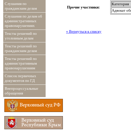
Слушания по
Категория
Прочие участники:
гражданским делам
Адвокат об
Слушания по делам об
административных
правонарушениях
« Вернуться к списку
Тексты решений по
уголовным делам
Тексты решений по
гражданским делам
Тексты решений по
административным
правонарушениям
Список первичных
документов по ГД
Внепроцессуальные
обращения