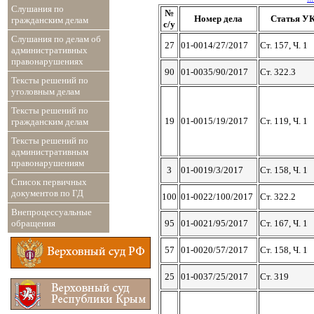
Слушания по
№
Номер дела
Статья У
гражданским делам
с/у
Слушания по делам об
27
01-0014/27/2017
Ст. 157, Ч. 1
административных
правонарушениях
90
01-0035/90/2017
Ст. 322.3
Тексты решений по
уголовным делам
Тексты решений по
19
01-0015/19/2017
Ст. 119, Ч. 1
гражданским делам
Тексты решений по
административным
правонарушениям
3
01-0019/3/2017
Ст. 158, Ч. 1
Список первичных
документов по ГД
100
01-0022/100/2017
Ст. 322.2
Внепроцессуальные
обращения
95
01-0021/95/2017
Ст. 167, Ч. 1
57
01-0020/57/2017
Ст. 158, Ч. 1
25
01-0037/25/2017
Ст. 319