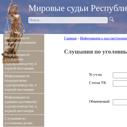
Мировые судьи Республ
Информация по
Главная
Информация о рассмотрении
»
административным
делам
Слушания по уголовн
Информация по
уголовному
судопроизводству в
первой инстанции
№ уч-ка:
Информация по
гражданскому
Статья УК:
судопроизводству в
первой инстанции
Информация по
Обвиняемый:
административному
судопроизводству в
первой инстанции
Слушания по
уголовным делам
...