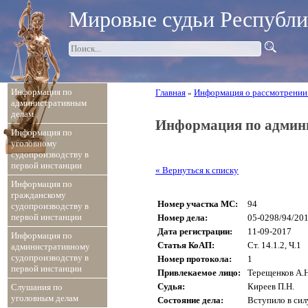
Мировые судьи Республ
Информация по
Главная
Информация о рассмотрении
»
административным
делам
Информация по админи
Информация по
уголовному
судопроизводству в
первой инстанции
« Вернуться к списку
Информация по
гражданскому
Номер участка МС:
94
судопроизводству в
первой инстанции
Номер дела:
05-0298/94/20
Дата регистрации:
11-09-2017
Информация по
Статья КоАП:
Ст. 14.1.2, Ч.1
административному
судопроизводству в
Номер протокола:
1
первой инстанции
Привлекаемое лицо:
Терещенков А.Н
Судья:
Киреев П.Н.
Слушания по
уголовным делам
Состояние дела:
Вступило в сил