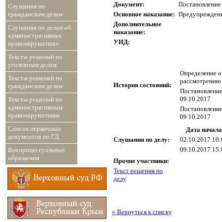
Документ:
Постановление 
Слушания по
Основное наказание:
Предупрежден
гражданским делам
Дополнительное
Слушания по делам об
наказание:
административных
УИД:
правонарушениях
Тексты решений по
уголовным делам
Определение о
Тексты решений по
рассмотрению 
История состояний:
гражданским делам
Постановление
09.10.2017
Тексты решений по
административным
Постановление
правонарушениям
09.10.2017
Список первичных
Дата начала
документов по ГД
Слушания по делу:
02.10.2017 10:
09.10.2017 15:
Внепроцессуальные
обращения
Прочие участники:
Текст решения по
делу
« Вернуться к списку