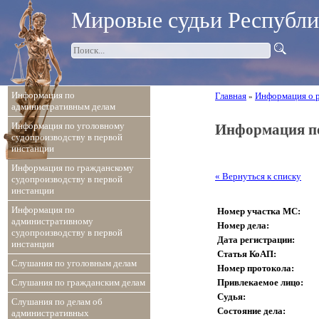
Мировые судьи Республ
Информация по
Главная
Информация о 
»
административным делам
Информация по уголовному
Информация по
судопроизводству в первой
инстанции
Информация по гражданскому
« Вернуться к списку
судопроизводству в первой
инстанции
Информация по
Номер участка МС:
административному
Номер дела:
судопроизводству в первой
Дата регистрации:
инстанции
Статья КоАП:
Слушания по уголовным делам
Номер протокола:
Привлекаемое лицо:
Слушания по гражданским делам
Судья:
Слушания по делам об
Состояние дела:
административных