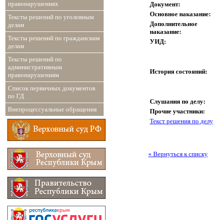
правонарушениях
Документ:
Основное наказание:
Тексты решений по уголовным
Дополнительное
делам
наказание:
Тексты решений по гражданским
УИД:
делам
Тексты решений по
административным
История состояний:
правонарушениям
Список первичных документов
по ГД
Слушания по делу:
Внепроцессуальные обращения
Прочие участники:
Текст решения по делу
« Вернуться к списку