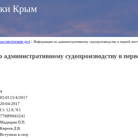
ики Крым
рассмотрении дел
» Информация по административному судопроизводству в первой инс
 административному судопроизводству в перв
4
05-0115/4/2017
20-04-2017
Ст. 12.8, Ч.1
77МР0943241
Мадюдин П.П.
Киреев Д.В.
Вступило в силу