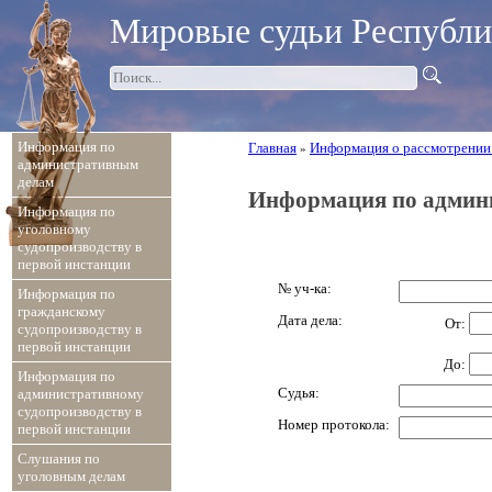
Мировые судьи Республ
Информация по
Главная
Информация о рассмотрении
»
административным
делам
Информация по админи
Информация по
уголовному
судопроизводству в
первой инстанции
№ уч-ка:
Информация по
гражданскому
Дата дела:
От:
судопроизводству в
первой инстанции
До:
Информация по
Судья:
административному
судопроизводству в
Номер протокола:
первой инстанции
Слушания по
уголовным делам