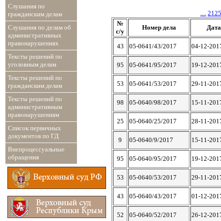
Слушания по
....
212
гражданским делам
№
Слушания по делам об
Номер дела
Дата
с/у
административных
правонарушениях
43
05-0641/43/2017
04-12-201
Тексты решений по
уголовным делам
95
05-0641/95/2017
19-12-201
Тексты решений по
53
05-0641/53/2017
29-11-201
гражданским делам
Тексты решений по
98
05-0640/98/2017
15-11-201
административным
правонарушениям
25
05-0640/25/2017
28-11-201
Список первичных
документов по ГД
9
05-0640/9/2017
15-11-201
Внепроцессуальные
обращения
95
05-0640/95/2017
19-12-201
53
05-0640/53/2017
29-11-201
43
05-0640/43/2017
01-12-201
52
05-0640/52/2017
26-12-201