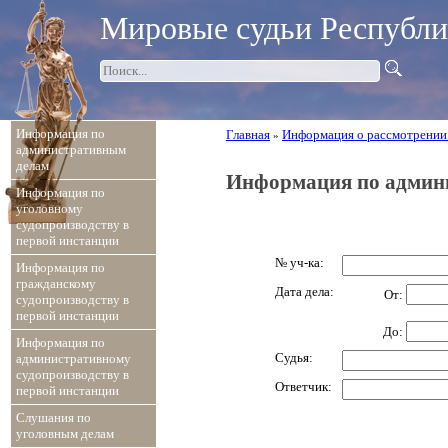
Мировые судьи Республ
Информация по
Главная
Информация о рассмотрении
»
административным
делам
Информация по админ
Информация по
уголовному
судопроизводству в
первой инстанции
№ уч-ка:
Информация по
гражданскому
Дата дела:
От:
судопроизводству в
первой инстанции
До:
Информация по
Судья:
административному
судопроизводству в
Ответчик:
первой инстанции
Слушания по
уголовным делам