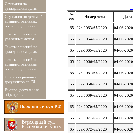
Слушания по
...
гражданским делам
№
Слушания по делам об
Номер дела
Дата 
с/у
административных
правонарушениях
65
02а-0063/65/2020
04-06-2020
Тексты решений по
уголовным делам
65
02а-0064/65/2020
04-06-2020
Тексты решений по
65
02а-0065/65/2020
04-06-2020
гражданским делам
Тексты решений по
65
02а-0066/65/2020
04-06-2020
административным
правонарушениям
65
02а-0067/65/2020
04-06-2020
Список первичных
документов по ГД
65
02а-0068/65/2020
04-06-2020
Внепроцессуальные
обращения
65
02а-0069/65/2020
04-06-2020
65
02а-0070/65/2020
04-06-2020
65
02а-0071/65/2020
04-06-2020
65
02а-0072/65/2020
04-06-2020