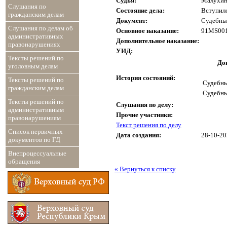
Судья:
Малухин
Слушания по
Состояние дела:
Вступило
гражданским делам
Документ:
Судебный
Слушания по делам об
Основное наказание:
91MS001
административных
Дополнительное наказание:
правонарушениях
УИД:
Тексты решений по
До
уголовным делам
История состояний:
Тексты решений по
Судебны
гражданским делам
Судебны
Тексты решений по
Слушания по делу:
административным
Прочие участники:
правонарушениям
Текст решения по делу
Список первичных
Дата создания:
28-10-2
документов по ГД
Внепроцессуальные
обращения
« Вернуться к списку