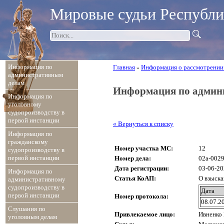
Мировые судьи Республ
Информация по
Главная
Информация о рассмотрении
»
административным
делам
Информация по админ
Информация по
уголовному
судопроизводству в
первой инстанции
« Вернуться к списку
Информация по
гражданскому
Номер участка МС:
12
судопроизводству в
первой инстанции
Номер дела:
02а-0029
Дата регистрации:
03-06-2
Информация по
Статья КоАП:
О взыска
административному
судопроизводству в
Дата
первой инстанции
Номер протокола:
08.07.2
Слушания по
Привлекаемое лицо:
Ивненко
уголовным делам