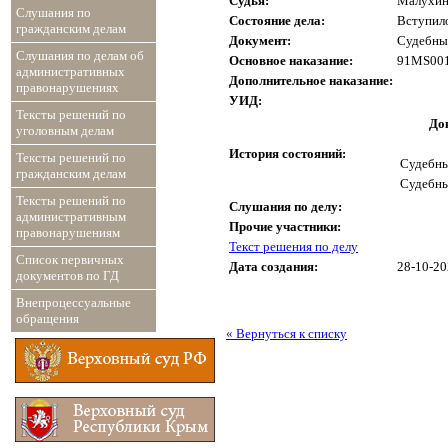
Судья:
Малухин
Слушания по
Состояние дела:
Вступило
гражданским делам
Документ:
Судебный
Слушания по делам об
Основное наказание:
91MS001
административных
Дополнительное наказание:
правонарушениях
УИД:
Тексты решений по
До
уголовным делам
История состояний:
Тексты решений по
Судебны
гражданским делам
Судебны
Тексты решений по
Слушания по делу:
административным
Прочие участники:
правонарушениям
Текст решения по делу
Список первичных
Дата создания:
28-10-2
документов по ГД
Внепроцессуальные
обращения
« Вернуться к списку