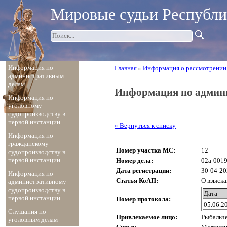
Мировые судьи Республ
Информация по
Главная
Информация о рассмотрении
»
административным
делам
Информация по админ
Информация по
уголовному
судопроизводству в
первой инстанции
« Вернуться к списку
Информация по
гражданскому
Номер участка МС:
12
судопроизводству в
первой инстанции
Номер дела:
02а-0019
Дата регистрации:
30-04-2
Информация по
Статья КоАП:
О взыска
административному
судопроизводству в
Дата
первой инстанции
Номер протокола:
05.06.2
Слушания по
Привлекаемое лицо:
Рыбальче
уголовным делам