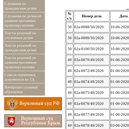
Слушания по
...
гражданским делам
№
Слушания по делам об
Номер дела
Дата 
с/у
административных
правонарушениях
50
02а-0098/50/2020
10-06-2020
Тексты решений по
уголовным делам
50
02а-0099/50/2020
10-06-2020
Тексты решений по
50
02а-0100/50/2020
10-06-2020
гражданским делам
Тексты решений по
49
02а-0070/49/2020
01-06-2020
административным
правонарушениям
49
02а-0072/49/2020
01-06-2020
Список первичных
документов по ГД
49
02а-0074/49/2020
01-06-2020
Внепроцессуальные
обращения
49
02а-0075/49/2020
01-06-2020
49
02а-0076/49/2020
01-06-2020
49
02а-0077/49/2020
01-06-2020
49
02а-0078/49/2020
03-06-2020