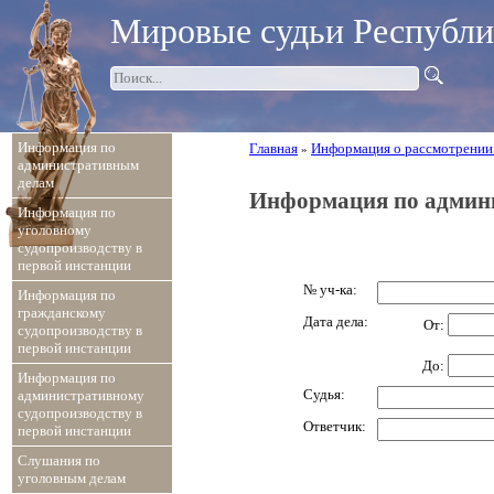
Мировые судьи Республ
Информация по
Главная
Информация о рассмотрении
»
административным
делам
Информация по админ
Информация по
уголовному
судопроизводству в
первой инстанции
№ уч-ка:
Информация по
гражданскому
Дата дела:
От:
судопроизводству в
первой инстанции
До:
Информация по
Судья:
административному
судопроизводству в
Ответчик:
первой инстанции
Слушания по
уголовным делам