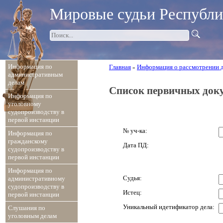
Мировые судьи Республ
Информация по
Главная
Информация о рассмотрении 
»
административным
делам
Список первичных доку
Информация по
уголовному
судопроизводству в
первой инстанции
№ уч-ка:
Информация по
гражданскому
Дата ПД:
судопроизводству в
первой инстанции
Информация по
Судья:
административному
судопроизводству в
Истец:
первой инстанции
Уникальный идетификатор дела:
Слушания по
уголовным делам