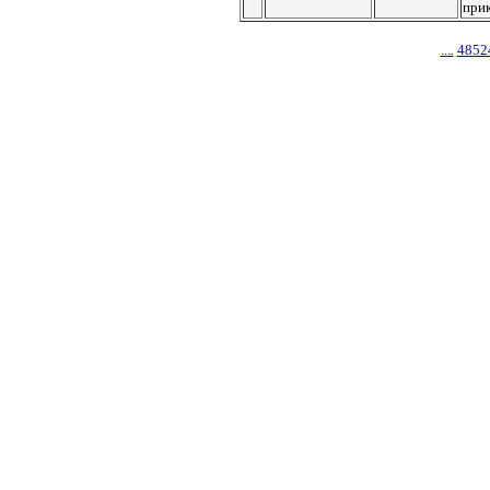
при
....
4852