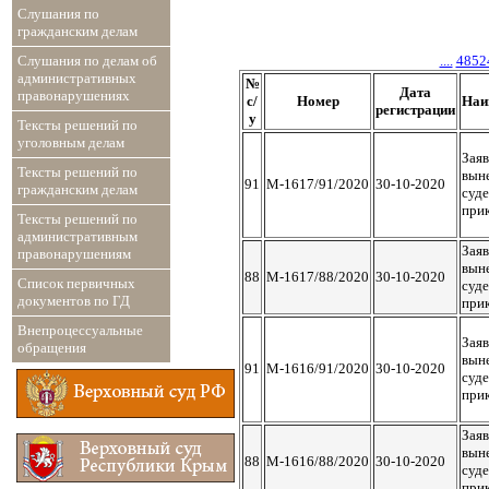
Слушания по
гражданским делам
Слушания по делам об
....
4852
административных
№
Дата
правонарушениях
с/
Номер
Наи
регистрации
у
Тексты решений по
уголовным делам
Заяв
Тексты решений по
вын
91
М-1617/91/2020
30-10-2020
гражданским делам
суд
при
Тексты решений по
административным
Заяв
правонарушениям
вын
88
М-1617/88/2020
30-10-2020
Список первичных
суд
документов по ГД
при
Внепроцессуальные
Заяв
обращения
вын
91
М-1616/91/2020
30-10-2020
суд
при
Заяв
вын
88
М-1616/88/2020
30-10-2020
суд
при