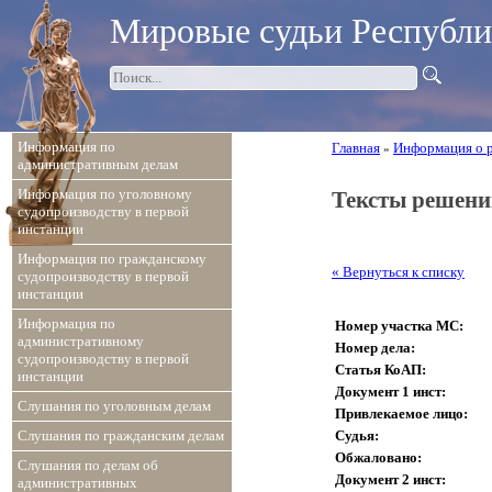
Мировые судьи Республ
Информация по
Главная
Информация о 
»
административным делам
Информация по уголовному
Тексты решени
судопроизводству в первой
инстанции
Информация по гражданскому
« Вернуться к списку
судопроизводству в первой
инстанции
Информация по
Номер участка МС:
административному
Номер дела:
судопроизводству в первой
Статья КоАП:
инстанции
Документ 1 инст:
Слушания по уголовным делам
Привлекаемое лицо:
Судья:
Слушания по гражданским делам
Обжаловано:
Слушания по делам об
Документ 2 инст:
административных