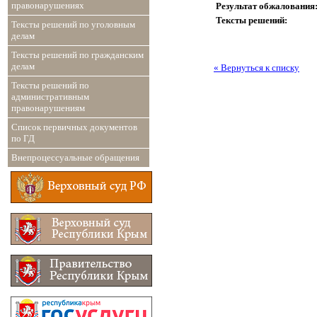
правонарушениях
Результат обжалования
Тексты решений:
Тексты решений по уголовным
делам
Тексты решений по гражданским
делам
« Вернуться к списку
Тексты решений по
административным
правонарушениям
Список первичных документов
по ГД
Внепроцессуальные обращения