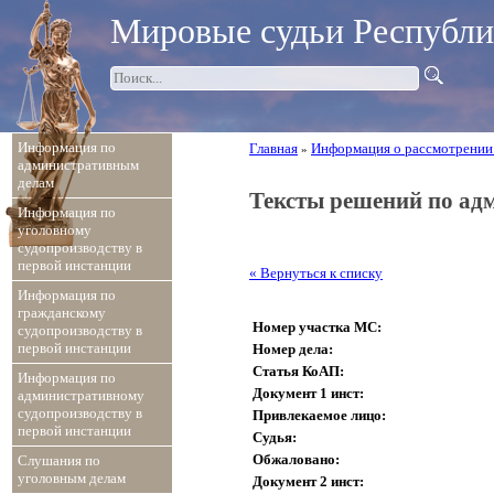
Мировые судьи Республ
Информация по
Главная
Информация о рассмотрении
»
административным
делам
Тексты решений по ад
Информация по
уголовному
судопроизводству в
первой инстанции
« Вернуться к списку
Информация по
гражданскому
Номер участка МС:
судопроизводству в
первой инстанции
Номер дела:
Статья КоАП:
Информация по
Документ 1 инст:
административному
судопроизводству в
Привлекаемое лицо:
первой инстанции
Судья:
Обжаловано:
Слушания по
уголовным делам
Документ 2 инст: