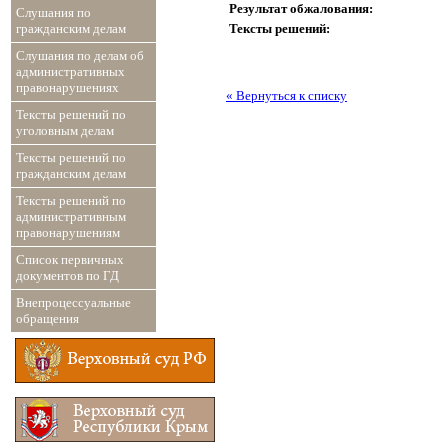
Результат обжалования:
Слушания по
Тексты решений:
гражданским делам
Слушания по делам об
административных
правонарушениях
« Вернуться к списку
Тексты решений по
уголовным делам
Тексты решений по
гражданским делам
Тексты решений по
административным
правонарушениям
Список первичных
документов по ГД
Внепроцессуальные
обращения