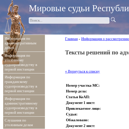
Мировые судьи Республ
Информация по
Главная
Информация о рассмотрении
»
административным
делам
Тексты решений по ад
Информация по
уголовному
судопроизводству в
первой инстанции
« Вернуться к списку
Информация по
гражданскому
Номер участка МС:
судопроизводству в
первой инстанции
Номер дела:
Статья КоАП:
Информация по
Документ 1 инст:
административному
судопроизводству в
Привлекаемое лицо:
первой инстанции
Судья:
Обжаловано:
Слушания по
уголовным делам
Документ 2 инст: