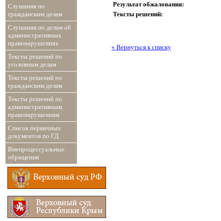
Результат обжалования:
Слушания по
Тексты решений:
гражданским делам
Слушания по делам об
административных
правонарушениях
« Вернуться к списку
Тексты решений по
уголовным делам
Тексты решений по
гражданским делам
Тексты решений по
административным
правонарушениям
Список первичных
документов по ГД
Внепроцессуальные
обращения