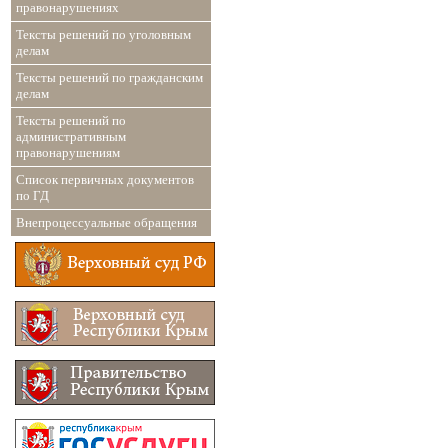
правонарушениях
Тексты решений по уголовным
делам
Тексты решений по гражданским
делам
Тексты решений по
административным
правонарушениям
Список первичных документов
по ГД
Внепроцессуальные обращения