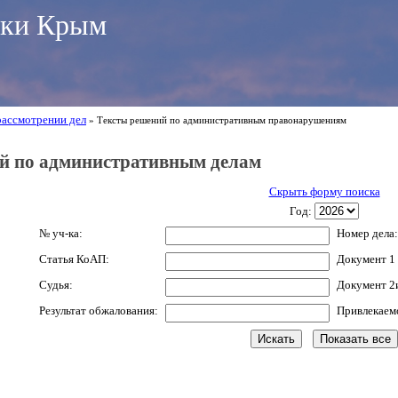
ики Крым
рассмотрении дел
» Тексты решений по административным правонарушениям
й по административным делам
Скрыть форму поиска
Год:
№ уч-ка:
Номер дела:
Статья КоАП:
Документ 1 
Судья:
Документ 2
Результат обжалования:
Привлекаем