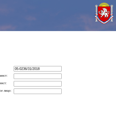
инст:
инст:
ое лицо: