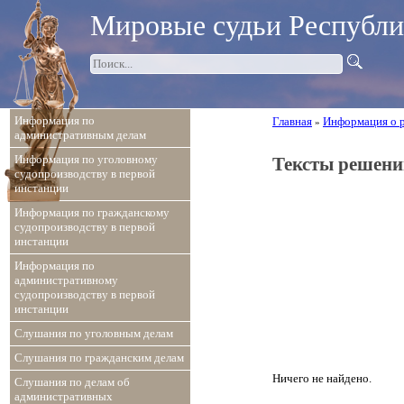
Мировые судьи Республ
Информация по
Главная
Информация о 
»
административным делам
Информация по уголовному
Тексты решени
судопроизводству в первой
инстанции
Информация по гражданскому
судопроизводству в первой
инстанции
Информация по
административному
судопроизводству в первой
инстанции
Слушания по уголовным делам
Слушания по гражданским делам
Ничего не найдено.
Слушания по делам об
административных