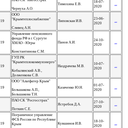
18-07-
Тимохина Е.В.
...
2020
Чернуха А.О.
ООО
23-06-
"Крымтеплоснабжение"
019
Липовская И.В.
...
2020
Сливец А.Н.
Управление пенсионного
фонда РФ в г. Сургуте
24-10-
019
Панов А.И.
...
ХМАО - Югры
2020
Константинова С.М.
ГУП РК
"Крымтеплокоммунэнерго"
10-07-
019
Наздрачева М.В.
...
2020
Кобылянский А.В.,
Долженкова С.В.
ООО "Альтфатер Крым"
01-07-
019
Казаченко Ю.Н.
...
Большакова А.П.,
2020
Большакова Т.Н.
ПАО СК "Росгосстрах"
27-10-
Ястребов Д.А.
...
2020
Поткин С.Е.
Пограничное управление
ФСБ России по Республике
18-10-
019
Кувшинов И.В.
...
Крым
2020