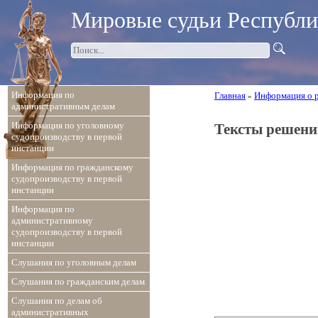
Мировые судьи Республ
Информация по
Главная
Информация о 
»
административным делам
Информация по уголовному
Тексты решени
судопроизводству в первой
инстанции
Информация по гражданскому
судопроизводству в первой
инстанции
Информация по
административному
судопроизводству в первой
инстанции
Слушания по уголовным делам
Слушания по гражданским делам
Слушания по делам об
административных