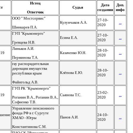
Истец
Дата
Доп.
ст
Судья
создания
инфо
Ответчик
ООО " Мостсервис"
27-10-
Кулунчаков А.А.
...
2020
Шинкарев П.А.
ГУП "Крымэнерго"
27-10-
Есина Е.А.
...
2020
Гревцева Н.В.
Линьков А.И.
28-10-
019
Казаченко Ю.Н.
...
2020
Перминова Т.А.
гау распорядительная
дирекция имущества
28-10-
Клёпова Е.Ю.
...
республики крым
2020
Файнгольд А.В.
ГУП РК "Крымэнерго"
23-02-
019
Сьянова Т.С.
...
Роганин В.А., Роганин В.А.,
2020
Софиенко Т.В.
Управление пенсионного
фонда РФ в г. Сургуте
ешение
24-10-
Панов А.И.
...
ХМАО - Югры
2020
Константинова С.М.
ПАО СК "Ингосстрах