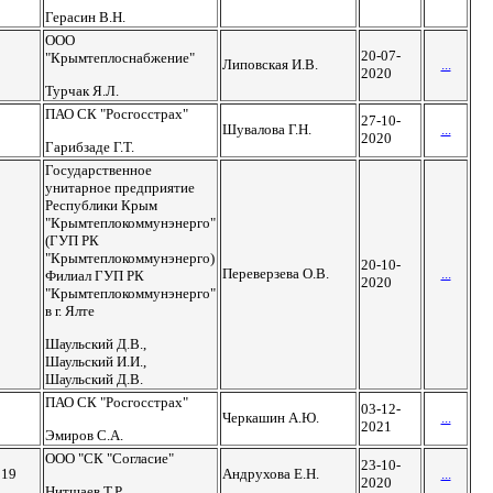
Герасин В.Н.
ООО
20-07-
"Крымтеплоснабжение"
Липовская И.В.
...
2020
Турчак Я.Л.
ПАО СК "Росгосстрах"
27-10-
Шувалова Г.Н.
...
2020
Гарибзаде Г.Т.
Государственное
унитарное предприятие
Республики Крым
"Крымтеплокоммунэнерго"
(ГУП РК
"Крымтеплокоммунэнерго)
20-10-
Переверзева О.В.
...
Филиал ГУП РК
2020
"Крымтеплокоммунэнерго"
в г. Ялте
Шаульский Д.В.,
Шаульский И.И.,
Шаульский Д.В.
ПАО СК "Росгосстрах"
03-12-
Черкашин А.Ю.
...
2021
Эмиров С.А.
ООО "СК "Согласие"
23-10-
019
Андрухова Е.Н.
...
2020
Нитшаев Т.Р.