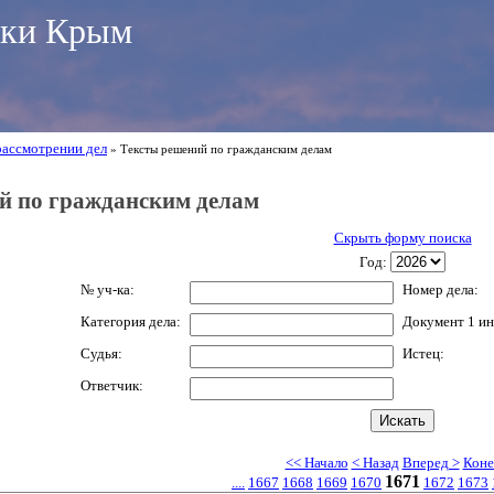
ики Крым
рассмотрении дел
» Тексты решений по гражданским делам
й по гражданским делам
Скрыть форму поиска
Год:
№ уч-ка:
Номер дела:
Категория дела:
Документ 1 ин
Судья:
Истец:
Ответчик:
<< Начало
< Назад
Вперед >
Коне
1671
....
1667
1668
1669
1670
1672
1673