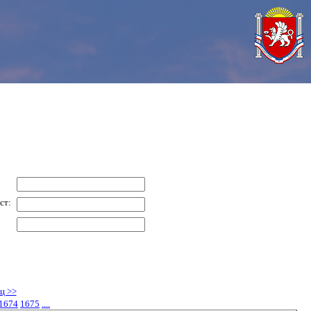
ст:
ц >>
1674
1675
....