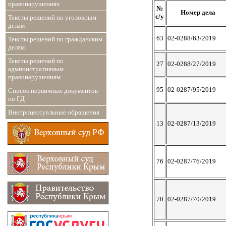
правонарушениях
№
Номер дела
с/у
Тексты решений по уголовным
делам
63
02-0288/63/2019
Тексты решений по гражданским
делам
Тексты решений по
27
02-0288/27/2019
административным
правонарушениям
95
02-0287/95/2019
Список первичных документов
по ГД
Внепроцессуальные обращения
13
02-0287/13/2019
76
02-0287/76/2019
70
02-0287/70/2019