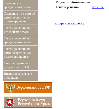
Результат обжалования:
Слушания по
Тексты решений:
Решение
гражданским делам
Слушания по делам об
административных
правонарушениях
« Вернуться к списку
Тексты решений по
уголовным делам
Тексты решений по
гражданским делам
Тексты решений по
административным
правонарушениям
Список первичных
документов по ГД
Внепроцессуальные
обращения