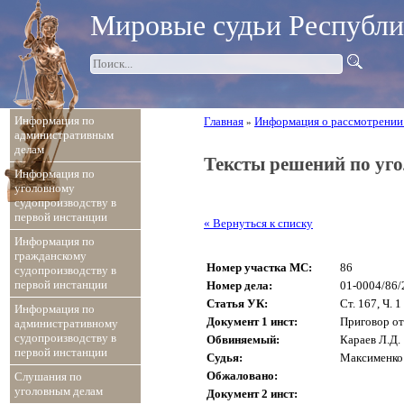
Мировые судьи Республ
Информация по
Главная
Информация о рассмотрении
»
административным
делам
Тексты решений по уг
Информация по
уголовному
судопроизводству в
первой инстанции
« Вернуться к списку
Информация по
гражданскому
Номер участка МС:
86
судопроизводству в
первой инстанции
Номер дела:
01-0004/86/
Статья УК:
Ст. 167, Ч. 1
Информация по
Документ 1 инст:
Приговор от
административному
судопроизводству в
Обвиняемый:
Караев Л.Д.
первой инстанции
Судья:
Максименко
Обжаловано:
Слушания по
уголовным делам
Документ 2 инст: