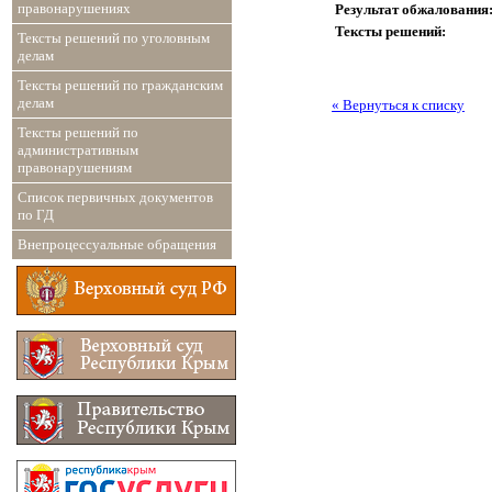
правонарушениях
Результат обжалования
Тексты решений:
Тексты решений по уголовным
делам
Тексты решений по гражданским
делам
« Вернуться к списку
Тексты решений по
административным
правонарушениям
Список первичных документов
по ГД
Внепроцессуальные обращения