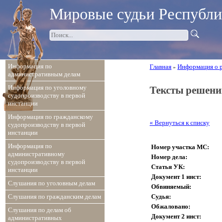
Мировые судьи Республ
Информация по
Главная
Информация о 
»
административным делам
Информация по уголовному
Тексты решени
судопроизводству в первой
инстанции
Информация по гражданскому
« Вернуться к списку
судопроизводству в первой
инстанции
Информация по
Номер участка МС:
административному
Номер дела:
судопроизводству в первой
Статья УК:
инстанции
Документ 1 инст:
Слушания по уголовным делам
Обвиняемый:
Судья:
Слушания по гражданским делам
Обжаловано:
Слушания по делам об
Документ 2 инст:
административных